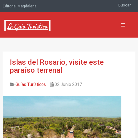
Buscar
Editorial Magdalena
Islas del Rosario, visite este
paraíso terrenal
Guías Turísticos
02 Junio 2017