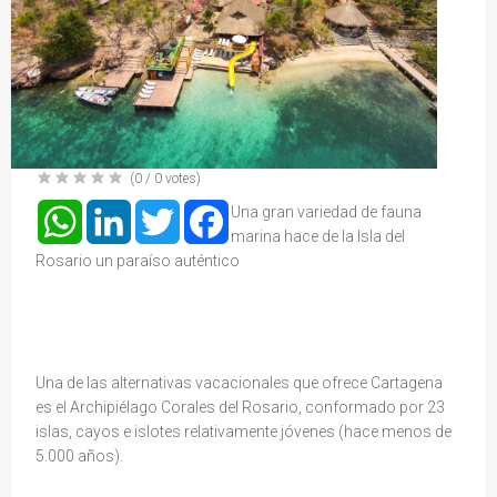
(
0
/
0
votes)
WhatsApp
LinkedIn
Twitter
Facebook
Una gran variedad de fauna
marina hace de la Isla del
Rosario un paraíso auténtico
Una de las alternativas vacacionales que ofrece Cartagena
es el Archipiélago Corales del Rosario, conformado por 23
islas, cayos e islotes relativamente jóvenes (hace menos de
5.000 años).