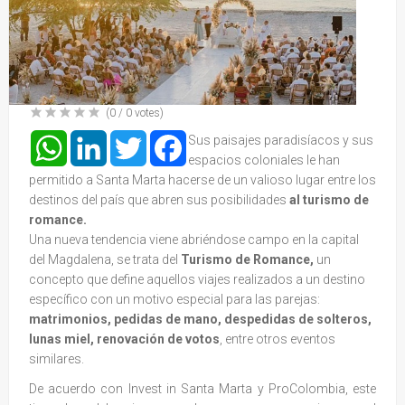
(
0
/
0
votes)
WhatsApp
LinkedIn
Twitter
Facebook
Sus paisajes paradisíacos y sus
espacios coloniales le han
permitido a Santa Marta hacerse de un valioso lugar entre los
destinos del país que abren sus posibilidades
al turismo de
romance.
Una nueva tendencia viene abriéndose campo en la capital
del Magdalena, se trata del
Turismo de Romance,
un
concepto que define aquellos viajes realizados a un destino
específico con un motivo especial para las parejas:
matrimonios, pedidas de mano, despedidas de solteros,
lunas miel, renovación de votos
, entre otros eventos
similares.
De acuerdo con Invest in Santa Marta y ProColombia, este