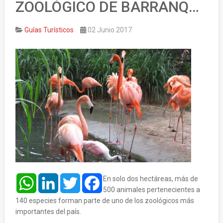
ZOOLÓGICO DE BARRANQUILLA
Guías Turísticos
02 Junio 2017
WhatsApp
LinkedIn
Twitter
Facebook
En solo dos hectáreas, más de
500 animales pertenecientes a
140 especies forman parte de uno de los zoológicos más
importantes del país.