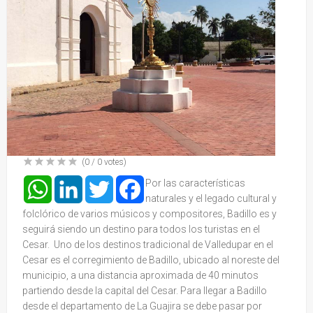
(
0
/
0
votes)
WhatsApp
LinkedIn
Twitter
Facebook
Por las características
naturales y el legado cultural y
folclórico de varios músicos y compositores, Badillo es y
seguirá siendo un destino para todos los turistas en el
Cesar. Uno de los destinos tradicional de Valledupar en el
Cesar es el corregimiento de Badillo, ubicado al noreste del
municipio, a una distancia aproximada de 40 minutos
partiendo desde la capital del Cesar. Para llegar a Badillo
desde el departamento de La Guajira se debe pasar por