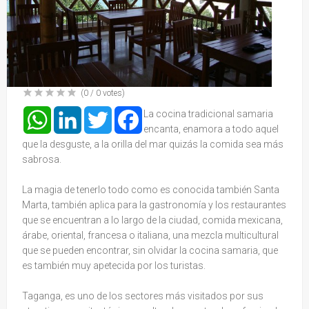
(
0
/
0
votes)
WhatsApp
LinkedIn
Twitter
Facebook
La cocina tradicional samaria
encanta, enamora a todo aquel
que la desguste, a la orilla del mar quizás la comida sea más
sabrosa.
La magia de tenerlo todo como es conocida también Santa
Marta, también aplica para la gastronomía y los restaurantes
que se encuentran a lo largo de la ciudad, comida mexicana,
árabe, oriental, francesa o italiana, una mezcla multicultural
que se pueden encontrar, sin olvidar la cocina samaria, que
es también muy apetecida por los turistas.
Taganga, es uno de los sectores más visitados por sus