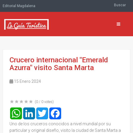
Buscar
Editorial Magdalena
Crucero internacional "Emerald
Azurra" visito Santa Marta
15 Enero 2024
(
0
/
0
votes)
WhatsApp
LinkedIn
Twitter
Facebook
Uno de los cruceros conocidos a nivel mundial por su
particular y original diseño, visito la ciudad de Santa Marta a