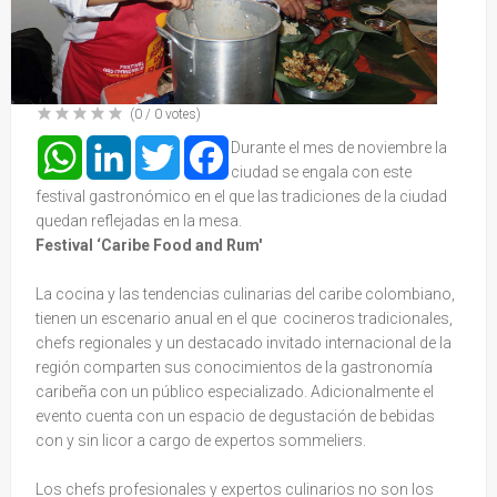
(
0
/
0
votes)
WhatsApp
LinkedIn
Twitter
Facebook
Durante el mes de noviembre la
ciudad se engala con este
festival gastronómico en el que las tradiciones de la ciudad
quedan reflejadas en la mesa.
Festival ‘Caribe Food and Rum'
La cocina y las tendencias culinarias del caribe colombiano,
tienen un escenario anual en el que cocineros tradicionales,
chefs regionales y un destacado invitado internacional de la
región comparten sus conocimientos de la gastronomía
caribeña con un público especializado. Adicionalmente el
evento cuenta con un espacio de degustación de bebidas
con y sin licor a cargo de expertos sommeliers.
Los chefs profesionales y expertos culinarios no son los