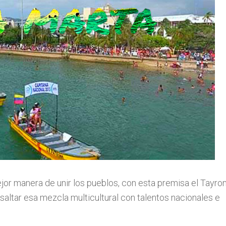
jor manera de unir los pueblos, con esta premisa el Tayro
saltar esa mezcla multicultural con talentos nacionales e