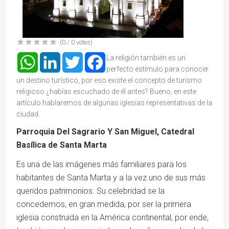
(
0
/
0
votes)
WhatsApp
LinkedIn
Twitter
Facebook
La religión también es un
perfecto estímulo para conocer
un destino turístico, por eso existe el concepto de turismo
religioso ¿habías escuchado de él antes? Bueno, en este
artículo hablaremos de algunas iglesias representativas de la
ciudad.
Parroquia Del Sagrario Y San Miguel, Catedral
Basílica de Santa Marta
Es una de las imágenes más familiares para los
habitantes de Santa Marta y a la vez uno de sus más
queridos patrimonios. Su celebridad se la
concedemos, en gran medida, por ser la primera
iglesia construida en la América continental, por ende,